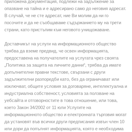
приложена документация, подлежи на задължение за
опазване на тайна и е адресирано само до неговия адресат.
В случай, че не сте адресат, ние Ви молим да ни го
посочите и да не съобщаваме съдържанието му на трети
страни, като пристъпим към неговото унищожаване.
Доставчикът на услуги на информационното общество
трябва да вземе предвид, че освен информацията,
предоставена на получателите на услугата чрез своята
„Политика за защита на личните данни“, трябва да имате
допълнителни правни текстове, свързани с други
задължителни разпоредби като, без да ограничават или
изключват, общите условия за договаряне, интелектуална и
индустриална собственост, условията за ползване на
уебсайта и отговорностите в това отношение, или това,
което Закон 34/2002 от 11 юли Услугите на
информационното общество и електронната търговия могат
да установят във всички други предписания извън член 10
или дори да попълнят информацията, която е необходима